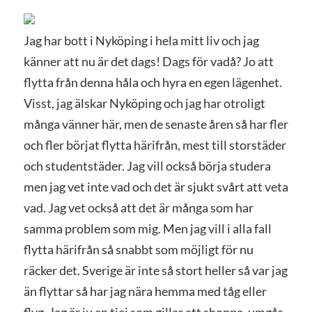
Jag har bott i Nyköping i hela mitt liv och jag
känner att nu är det dags! Dags för vadå? Jo att
flytta från denna håla och hyra en egen lägenhet.
Visst, jag älskar Nyköping och jag har otroligt
många vänner här, men de senaste åren så har fler
och fler börjat flytta härifrån, mest till storstäder
och studentstäder. Jag vill också börja studera
men jag vet inte vad och det är sjukt svårt att veta
vad. Jag vet också att det är många som har
samma problem som mig. Men jag vill i alla fall
flytta härifrån så snabbt som möjligt för nu
räcker det. Sverige är inte så stort heller så var jag
än flyttar så har jag nära hemma med tåg eller
flyg. Jag är ju en tjej som gillar att shoppa, umgås