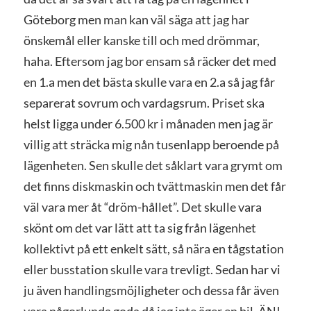
Göteborg men man kan väl säga att jag har
önskemål eller kanske till och med drömmar,
haha. Eftersom jag bor ensam så räcker det med
en 1.a men det bästa skulle vara en 2.a så jag får
separerat sovrum och vardagsrum. Priset ska
helst ligga under 6.500 kr i månaden men jag är
villig att sträcka mig nån tusenlapp beroende på
lägenheten. Sen skulle det såklart vara grymt om
det finns diskmaskin och tvättmaskin men det får
väl vara mer åt “dröm-hållet”. Det skulle vara
skönt om det var lätt att ta sig från lägenhet
kollektivt på ett enkelt sätt, så nära en tågstation
eller busstation skulle vara trevligt. Sedan har vi
ju även handlingsmöjligheter och dessa får även
vara någorlunda goda då jag inte äger en bil, ÄN!